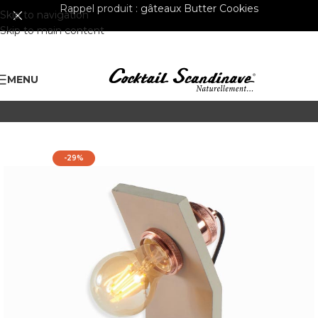
Rappel produit :
gâteaux Butter Cookies
Skip to navigation
Skip to main content
MENU
-29%