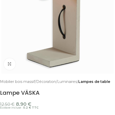
Cliquer pour agrandir
Mobilier bois massif
Décoration
Luminaires
Lampes de table
Lampe VÄSKA
8.90
€
12.50
€
Ecotaxe incluse :
0.2 € TTC