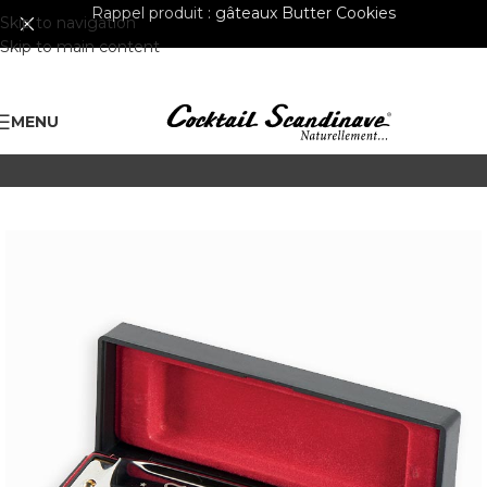
Rappel produit :
gâteaux Butter Cookies
Skip to navigation
Skip to main content
MENU