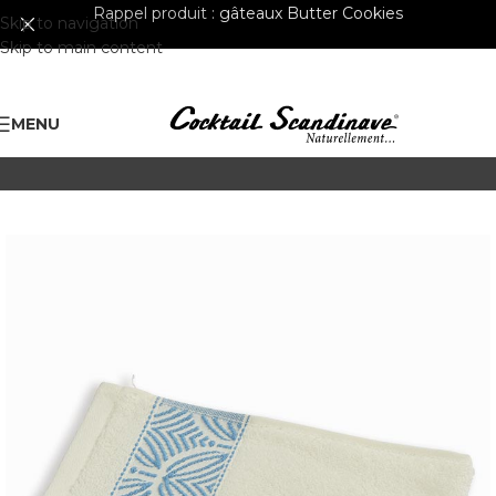
Rappel produit :
gâteaux Butter Cookies
Skip to navigation
Skip to main content
MENU