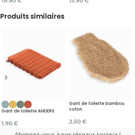
19.90
€
13.90
€
Produits similaires
Gant de toilette bambou
coton
Gant de toilette ANDERS
2.50
€
1.90
€
Abonnez-vous à nos réseaux sociaux !