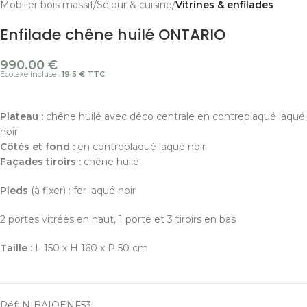
Mobilier bois massif
Séjour & cuisine
Vitrines & enfilades
Enfilade chêne huilé ONTARIO
990.00
€
Ecotaxe incluse :
19.5 € TTC
Plateau :
chêne huilé avec déco centrale en contreplaqué laqué
noir
Côtés et fond :
en contreplaqué laqué noir
Façades tiroirs :
chêne huilé
Pieds
(à fixer) : fer laqué noir
2 portes vitrées en haut, 1 porte et 3 tiroirs en bas
Taille :
L 150 x H 160 x P 50 cm
Réf:
NIBAIOENF53