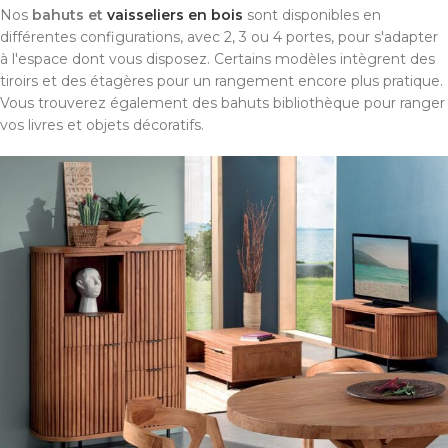
Nos
bahuts et
vaisseliers en bois
sont disponibles en
différentes configurations, avec 2, 3 ou 4 portes, pour s'adapter
à l'espace dont vous disposez. Certains modèles intègrent des
tiroirs et des étagères pour un rangement encore plus pratique.
Vous trouverez également des bahuts bibliothèque pour ranger
vos livres et objets décoratifs.