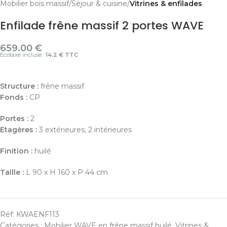
Mobilier bois massif
Séjour & cuisine
Vitrines & enfilades
Enfilade frêne massif 2 portes WAVE
659.00
€
Ecotaxe incluse :
14.2 € TTC
Structure :
frêne massif
Fonds :
CP
Portes :
2
Etagères :
3 extérieures, 2 intérieures
Finition
:
huilé
Taille :
L 90 x H 160 x P 44 cm
Réf:
KWAENF113
Catégories :
Mobilier WAVE en frêne massif huilé
,
Vitrines &