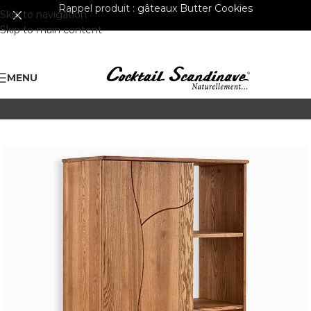
Rappel produit :
gâteaux Butter Cookies
Skip to navigation
Skip to main content
MENU