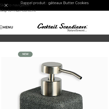
Rappel produit :
gâteaux Butter Cookies
Skip to navigation
Skip to main content
MENU
NEW