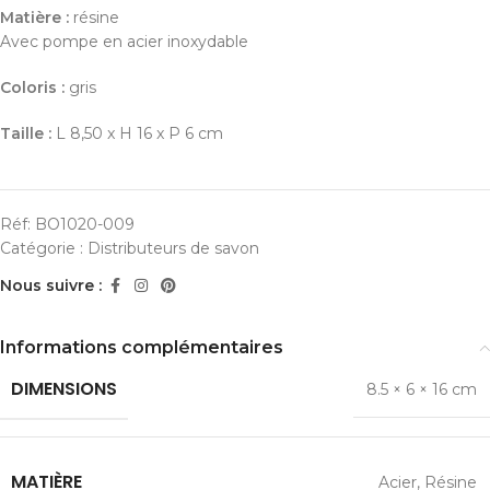
Matière :
résine
Avec pompe en acier inoxydable
Coloris :
gris
Taille :
L 8,50 x H 16 x P 6 cm
Réf:
BO1020-009
Catégorie :
Distributeurs de savon
Nous suivre :
Informations complémentaires
DIMENSIONS
8.5 × 6 × 16 cm
MATIÈRE
Acier
,
Résine