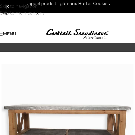
Rappel produit :
gâteaux Butter Cookies
Skip to navigation
Skip to main content
MENU