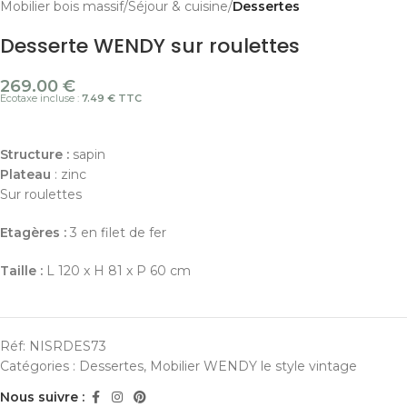
Mobilier bois massif
Séjour & cuisine
Dessertes
Desserte WENDY sur roulettes
269.00
€
Ecotaxe incluse :
7.49 € TTC
Structure :
sapin
Plateau
: zinc
Sur roulettes
Etagères :
3 en filet de fer
Taille :
L 120 x H 81 x P 60 cm
Réf:
NISRDES73
Catégories :
Dessertes
,
Mobilier WENDY le style vintage
Nous suivre :