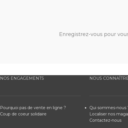
Enregistrez-vous pour vou
NOS ENGAGEMENTS
NOUS CONNAÎTR
Pourquoi pas de vente en ligne ?
Qui sommes-nous 
Coup de coeur solidaire
Localiser nos maga
Contactez-nous