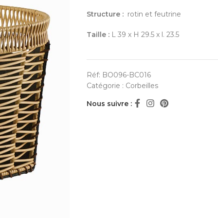
Structure :
rotin et feutrine
Taille :
L 39 x H 29.5 x l. 23.5
Réf:
BO096-BC016
Catégorie :
Corbeilles
Nous suivre :