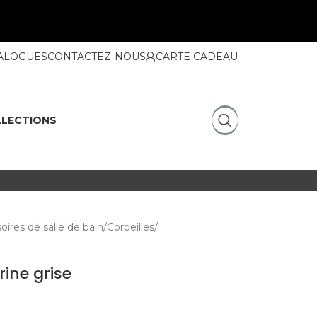
ALOGUES
CONTACTEZ-NOUS
CARTE CADEAU
LECTIONS
oires de salle de bain
Corbeilles
rine grise