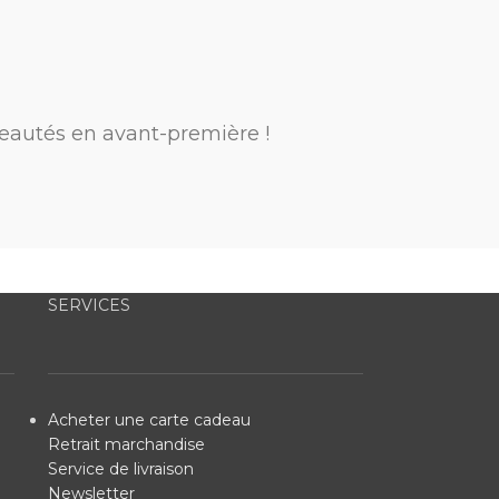
eautés en avant-première !
SERVICES
Acheter une carte cadeau
Retrait marchandise
Service de livraison
Newsletter