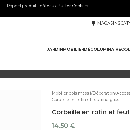
Rappel produit :
gâteaux Butter Cookies
MAGASINS
CAT
JARDIN
MOBILIER
DÉCO
LUMINAIRE
COL
Mobilier bois massif
Décoration
Access
Corbeille en rotin et feutrine grise
Corbeille en rotin et feut
14.50
€