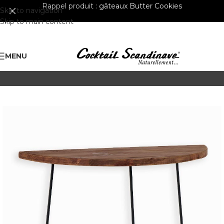
Rappel produit :
gâteaux Butter Cookies
Skip to navigation
Skip to main content
MENU