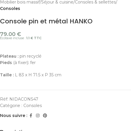
Mobilier bois massif
Séjour & cuisine
Consoles & sellettes
Consoles
Console pin et métal HANKO
79.00
€
Ecotaxe incluse :
1.1 € TTC
Plateau :
pin recyclé
Pieds
(à fixer)
:
fer
Taille :
L 83 x H 71.5 x P 35 cm
Réf:
NIDACONS47
Catégorie :
Consoles
Nous suivre :