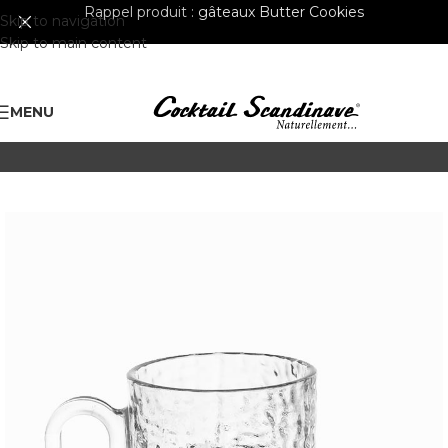
Rappel produit :
gâteaux Butter Cookies
Skip to navigation
Skip to main content
MENU