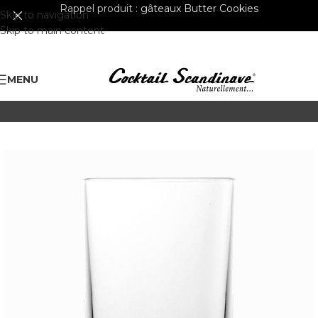
Rappel produit :
gâteaux Butter Cookies
Skip to navigation
Skip to main content
MENU