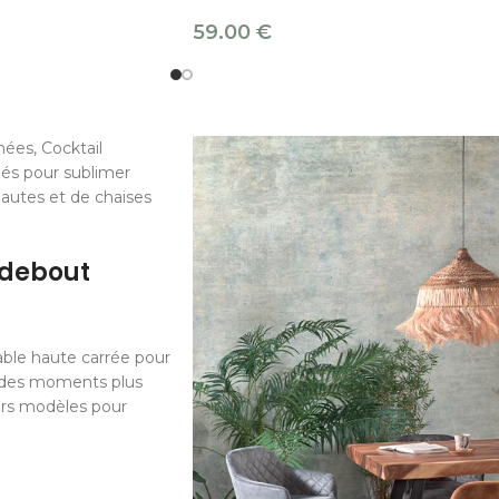
59.00
€
ées, Cocktail
iés pour sublimer
hautes et de chaises
-debout
able haute carrée pour
r des moments plus
eurs modèles pour