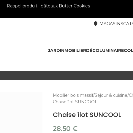
Rappel produit :
gâteaux Butter Cookies
MAGASINS
CAT
JARDIN
MOBILIER
DÉCO
LUMINAIRE
COL
Mobilier bois massif
Séjour & cuisine
Ch
Chaise îlot SUNCOOL
Chaise îlot SUNCOOL
28.50
€