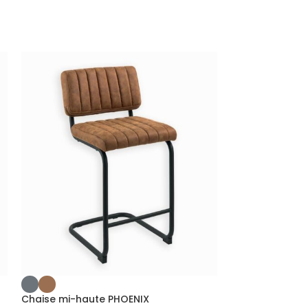
Chaise teck &
Chaise mi-haute PHOENIX