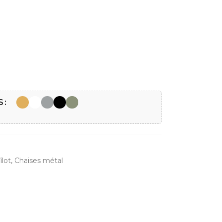
S
îlot
,
Chaises métal