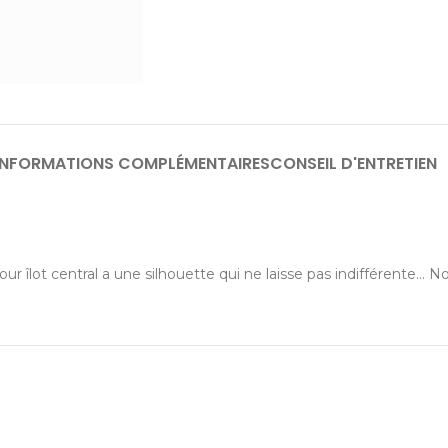
INFORMATIONS COMPLÉMENTAIRES
CONSEIL D'ENTRETIEN
our îlot central a une silhouette qui ne laisse pas indifférente… N