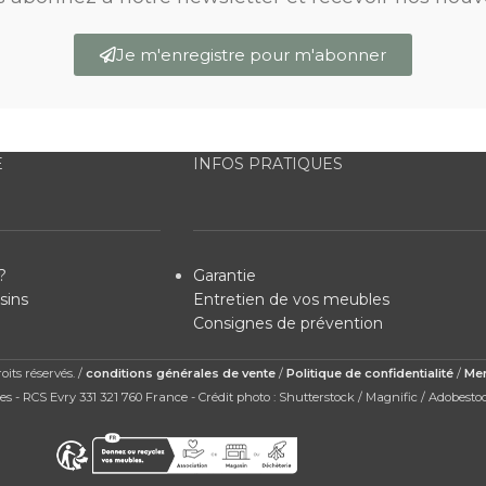
Je m'enregistre pour m'abonner
E
INFOS PRATIQUES
?
Garantie
sins
Entretien de vos meubles
Consignes de prévention
its réservés. /
conditions générales de vente
/
Politique de confidentialité
/
Men
s - RCS Evry 331 321 760 France - Crédit photo : Shutterstock / Magnific / Adobesto