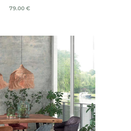
87.00
€
79.00
€