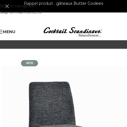
Rappel produit :
gâteaux Butter Cookies
Skip to navigation
Skip to main content
MENU
NEW