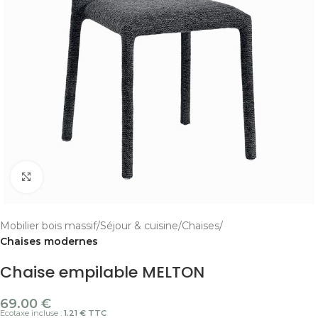
Cliquer pour agrandir
Mobilier bois massif
Séjour & cuisine
Chaises
Chaises modernes
Chaise empilable MELTON
69.00
€
Ecotaxe incluse :
1.21 € TTC