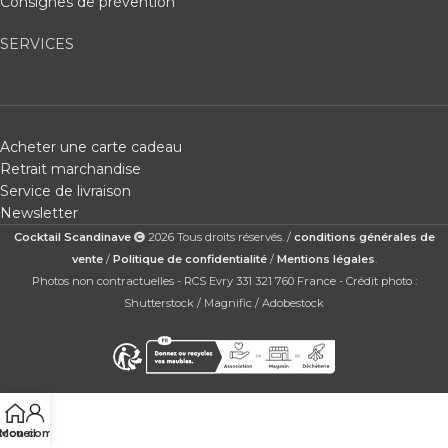
Consignes de prévention
SERVICES
Acheter une carte cadeau
Retrait marchandise
Service de livraison
Newsletter
Cocktail Scandinave
2026 Tous droits réservés. /
conditions générales de
vente
/
Politique de confidentialité
/
Mentions légales
.
Photos non contractuelles - RCS Evry 331 321 760 France - Crédit photo :
Shutterstock / Magnific / Adobestock
ccueil
Mon compte