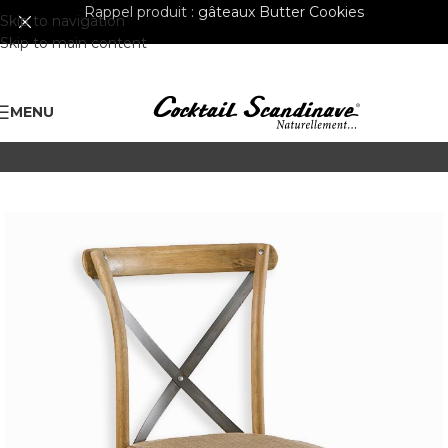
Rappel produit :
gâteaux Butter Cookies
Skip to navigation
Skip to main content
MENU