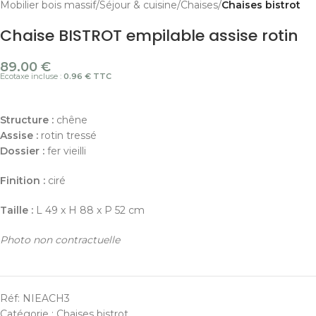
Mobilier bois massif
Séjour & cuisine
Chaises
Chaises bistrot
Chaise BISTROT empilable assise rotin
89.00
€
Ecotaxe incluse :
0.96 € TTC
Structure :
chêne
Assise :
rotin tressé
Dossier :
fer vieilli
Finition :
ciré
Taille :
L 49 x H 88 x P 52 cm
Photo non contractuelle
Réf:
NIEACH3
Catégorie :
Chaises bistrot