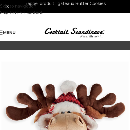
Rappel produit :
gâteaux Butter Cookies
Skip to navigation
Skip to main content
MENU