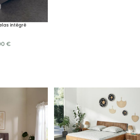
las intégré
00
€