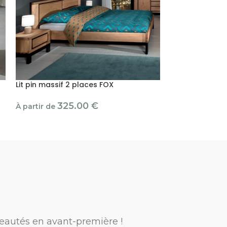
Lit pin massif 2 places FOX
Lit pin massif 
NORDLAND
325.00
€
À partir de
54
À partir de
eautés en avant-première !