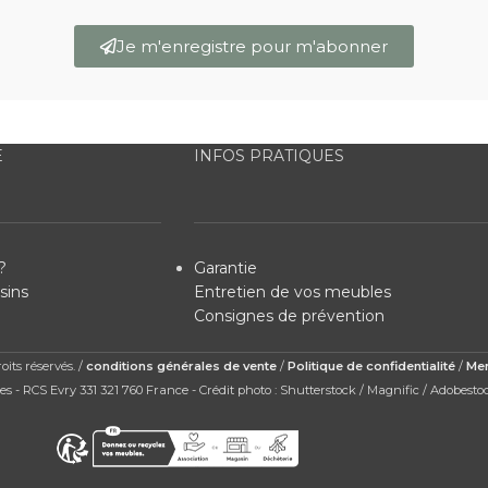
Je m'enregistre pour m'abonner
E
INFOS PRATIQUES
?
Garantie
sins
Entretien de vos meubles
Consignes de prévention
its réservés. /
conditions générales de vente
/
Politique de confidentialité
/
Men
s - RCS Evry 331 321 760 France - Crédit photo : Shutterstock / Magnific / Adobesto