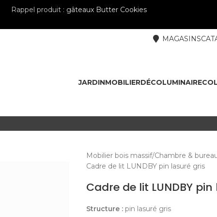
Rappel produit :
gâteaux Butter Cookies
MAGASINS
CAT
JARDIN
MOBILIER
DÉCO
LUMINAIRE
COL
Mobilier bois massif
Chambre & burea
Cadre de lit LUNDBY pin lasuré gris
Cadre de lit LUNDBY pin 
Structure :
pin lasuré gris