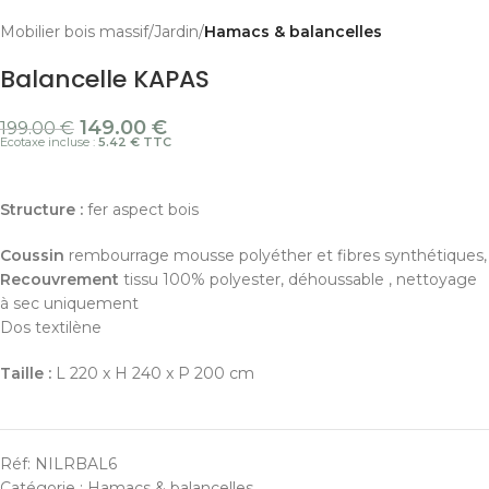
Mobilier bois massif
Jardin
Hamacs & balancelles
Balancelle KAPAS
149.00
€
199.00
€
Ecotaxe incluse :
5.42 € TTC
Structure :
fer aspect bois
Coussin
rembourrage mousse polyéther et fibres synthétiques,
Recouvrement
tissu 100% polyester, déhoussable , nettoyage
à sec uniquement
Dos textilène
Taille :
L 220 x H 240 x P 200 cm
Réf:
NILRBAL6
Catégorie :
Hamacs & balancelles