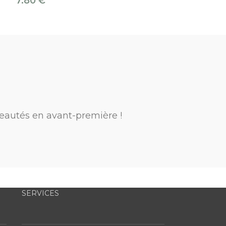
7.80
€
6.90
€
eautés en avant-première !
SERVICES