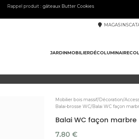
Rappel produit :
gâteaux Butter Cookies
MAGASINS
CAT
JARDIN
MOBILIER
DÉCO
LUMINAIRE
COL
Mobilier bois massif
Décoration
Access
Balai-brosse WC
Balai WC façon marbr
Balai WC façon marbre 
7.80
€