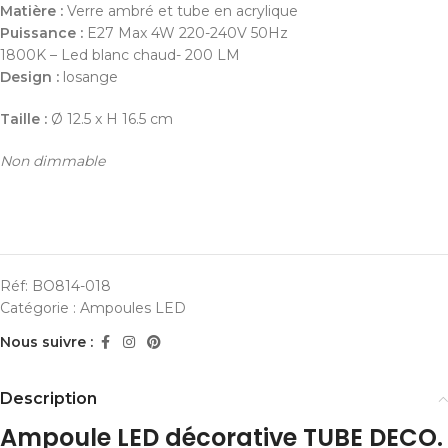
Matière :
Verre ambré et tube en acrylique
Puissance :
E27 Max 4W 220-240V 50Hz
1800K – Led blanc chaud- 200 LM
Design :
losange
Taille :
Ø 12.5 x H 16.5 cm
Non dimmable
Réf:
BO814-018
Catégorie :
Ampoules LED
Nous suivre :
Description
Ampoule LED décorative TUBE DECO.