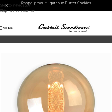
Rappel produit :
gâteaux Butter Cookies
Skip to navigation
Skip to main content
MENU