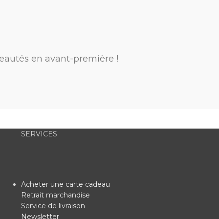
eautés en avant-première !
SERVICES
Acheter une carte cadeau
Retrait marchandise
Service de livraison
Newsletter