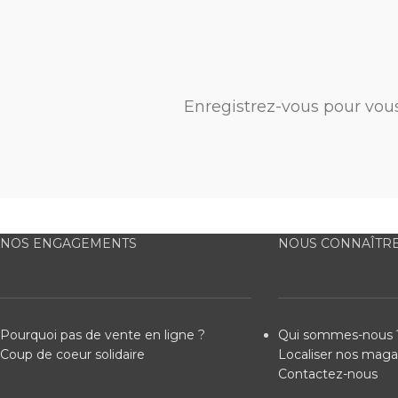
Enregistrez-vous pour vou
NOS ENGAGEMENTS
NOUS CONNAÎTR
Pourquoi pas de vente en ligne ?
Qui sommes-nous 
Coup de coeur solidaire
Localiser nos maga
Contactez-nous