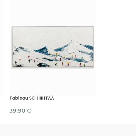
Tableau SKI HIIHTÄÄ
Tableau STRA
39.90
€
6.90
€