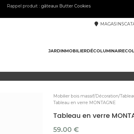
Rappel produit :
gâteaux Butter Cookies
MAGASINS
CAT
JARDIN
MOBILIER
DÉCO
LUMINAIRE
COL
Mobilier bois massif
Décoration
Tablea
Tableau en verre MONTAGNE
Tableau en verre MONT
59.00
€