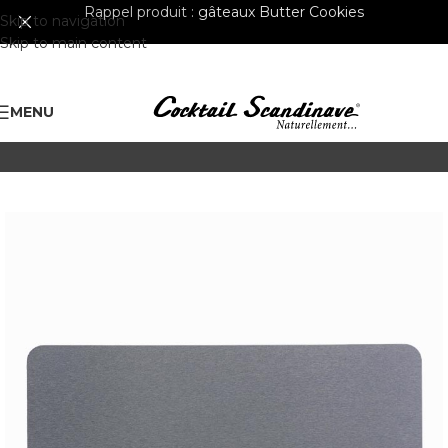
Rappel produit :
gâteaux Butter Cookies
Skip to navigation
Skip to main content
MENU