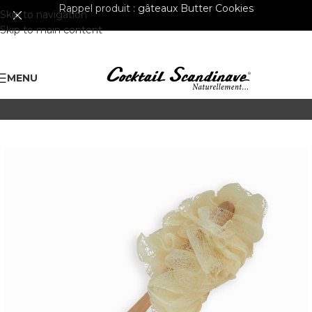
Rappel produit :
gâteaux Butter Cookies
Skip to navigation
Skip to main content
MENU